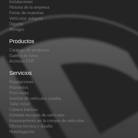
Instalaciones
Historia de la empresa
Ferias de muestras
Vehículos antiguos
Deporte
Almagro
Productos
Catálogo de productos
Galería de fotos
Archivos PDF
Servicios
Reparaciones
Repuestos
Post-venta
Gestión de vehículos usados
Taller móvil
Cabeza tractora
Góndola recogida de vehículos
Asesoramiento en la compra de vehículos
Oficina técnica y diseño
Homologación