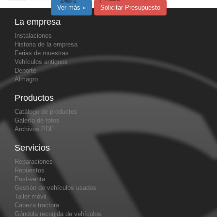
Ver más »
Solicitar Presupuesto
La empresa
Instalaciones
Historia de la empresa
Ferias de muestras
Vehículos antiguos
Deporte
Almagro
Productos
Catálogo de productos
Galería de fotos
Archivos PDF
Servicios
Reparaciones
Repuestos
Post-venta
Gestión de vehículos usados
Taller móvil
Cabeza tractora
Góndola recogida de vehículos