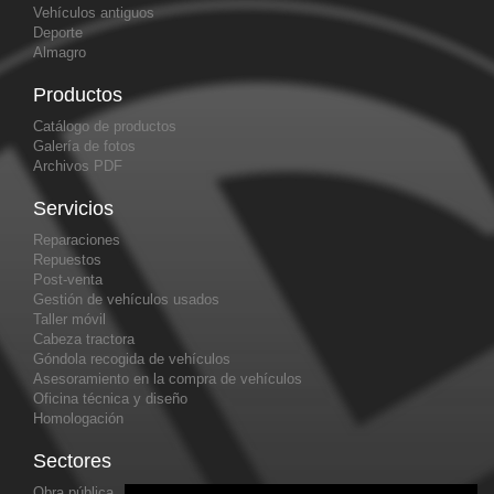
Vehículos antiguos
Deporte
Almagro
Productos
Catálogo de productos
Galería de fotos
Archivos PDF
Servicios
Reparaciones
Repuestos
Post-venta
Gestión de vehículos usados
Taller móvil
Cabeza tractora
Góndola recogida de vehículos
Asesoramiento en la compra de vehículos
Oficina técnica y diseño
Homologación
Sectores
Obra pública