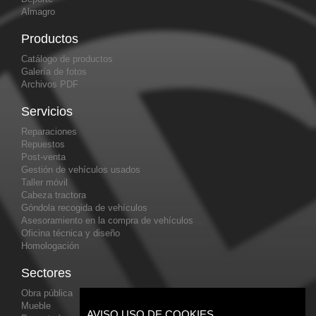
Almagro
Productos
Catálogo de productos
Galería de fotos
Archivos PDF
Servicios
Reparaciones
Repuestos
Post-venta
Gestión de vehículos usados
Taller móvil
Cabeza tractora
Góndola recogida de vehículos
Asesoramiento en la compra de vehículos
Oficina técnica y diseño
Homologación
Sectores
Obra pública
Mueble
AVISO USO DE COOKIES