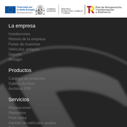
La empresa
Instalaciones
Historia de la empresa
Ferias de muestras
Vehículos antiguos
Deporte
Almagro
Productos
Catálogo de productos
Galería de fotos
Archivos PDF
Servicios
Reparaciones
Repuestos
Post-venta
Gestión de vehículos usados