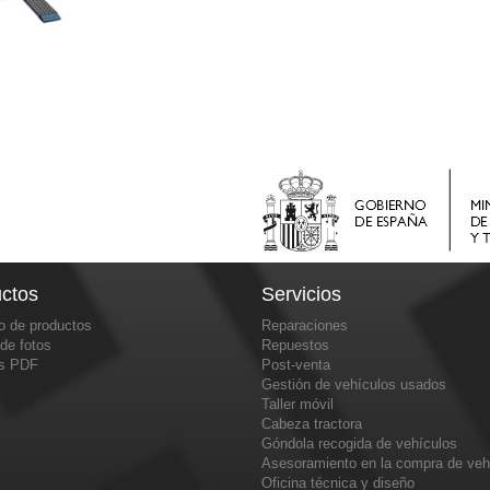
ctos
Servicios
o de productos
Reparaciones
 de fotos
Repuestos
os PDF
Post-venta
Gestión de vehículos usados
Taller móvil
Cabeza tractora
Góndola recogida de vehículos
Asesoramiento en la compra de veh
Oficina técnica y diseño