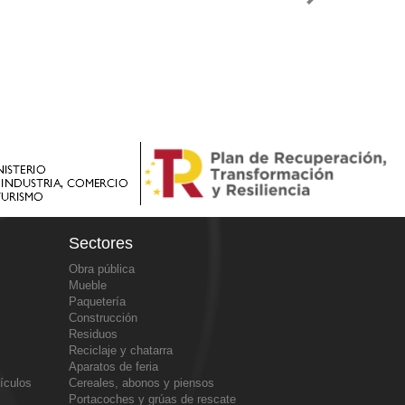
Sectores
Obra pública
Mueble
Paquetería
Construcción
Residuos
Reciclaje y chatarra
Aparatos de feria
ículos
Cereales, abonos y piensos
Portacoches y grúas de rescate