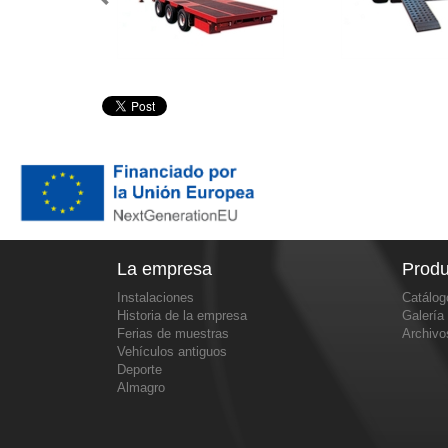
La empresa
Produ
Instalaciones
Catálog
Historia de la empresa
Galería
Ferias de muestras
Archiv
Vehículos antiguos
Deporte
Almagro