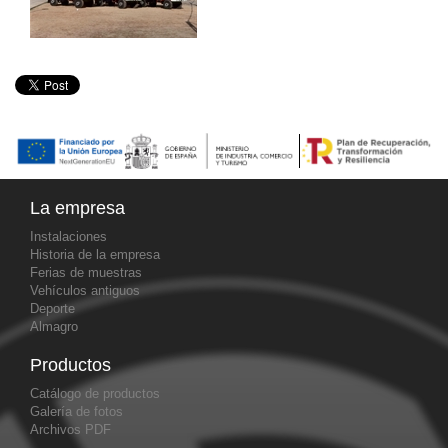
La empresa
Instalaciones
Historia de la empresa
Ferias de muestras
Vehículos antiguos
Deporte
Almagro
Productos
Catálogo de productos
Galería de fotos
Archivos PDF