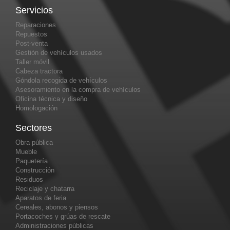
Servicios
Reparaciones
Repuestos
Post-venta
Gestión de vehículos usados
Taller móvil
Cabeza tractora
Góndola recogida de vehículos
Asesoramiento en la compra de vehículos
Oficina técnica y diseño
Homologación
Sectores
Obra pública
Mueble
Paquetería
Construcción
Residuos
Reciclaje y chatarra
Aparatos de feria
Cereales, abonos y piensos
Portacoches y grúas de rescate
Administraciones públicas