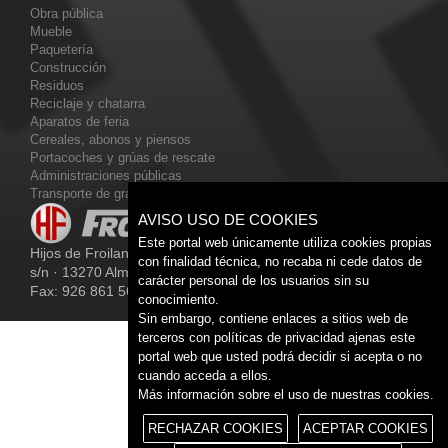
Obra pública
Mueble
Paquetería
Construcción
Residuos
Reciclaje y chatarra
Aparatos de feria
Cereales, abonos y piensos
Portacoches y grúas de rescate
Administraciones públicas
Transporte de gran tonelaje
AVISO USO DE COOKIES
Este portal web únicamente utiliza cookies propias
Hijos de Froilan Fernández, S.A · Carretera de Valdepeñas,
con finalidad técnica, no recaba ni cede datos de
s/n · 13270 Almagro (Ciudad Real) · Teléfono: 926 860 208 ·
carácter personal de los usuarios sin su
Fax: 926 861 566
conocimiento.
Sin embargo, contiene enlaces a sitios web de
terceros con políticas de privacidad ajenas este
portal web que usted podrá decidir si acepta o no
cuando acceda a ellos.
Más información sobre el uso de nuestras cookies.
RECHAZAR COOKIES
ACEPTAR COOKIES