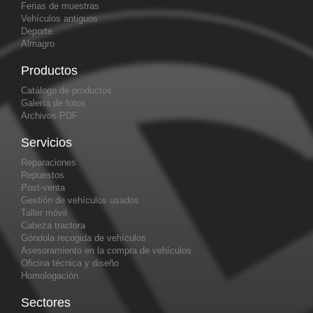
Ferias de muestras
Vehículos antiguos
Deporte
Almagro
Productos
Catálogo de productos
Galería de fotos
Archivos PDF
Servicios
Reparaciones
Repuestos
Post-venta
Gestión de vehículos usados
Taller móvil
Cabeza tractora
Góndola recogida de vehículos
Asesoramiento en la compra de vehículos
Oficina técnica y diseño
Homologación
Sectores