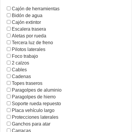
Cajón de herramientas
Bidón de agua
Cajón extintor
Escalera trasera
Aletas por rueda
Tercera luz de freno
Pilotos laterales
Foco trabajo
2 calzos
Cables
Cadenas
Topes traseros
Paragolpes de aluminio
Paragolpes de hierro
Soporte rueda repuesto
Placa vehículo largo
Protecciones laterales
Ganchos para atar
Carracas