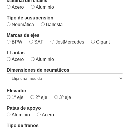
Material del chasis
Acero
Aluminio
Tipo de susupensión
Neumática
Ballesta
Marcas de ejes
BPW
SAF
JostMercedes
Gigant
LLantas
Acero
Aluminio
Dimensiones de neumáticos
Elevador
1º eje
2º eje
3º eje
Patas de apoyo
Aluminio
Acero
Tipo de frenos