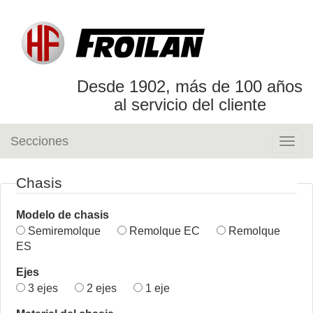
Desde 1902, más de 100 años
al servicio del cliente
Secciones
Togg
navig
Chasis
Modelo de chasis
Semiremolque
Remolque EC
Remolque
ES
Ejes
3 ejes
2 ejes
1 eje