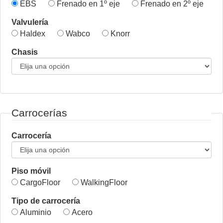
EBS
Frenado en 1º eje
Frenado en 2º eje
Valvulería
Haldex
Wabco
Knorr
Chasis
Carrocerías
Carrocería
Piso móvil
CargoFloor
WalkingFloor
Tipo de carrocería
Aluminio
Acero