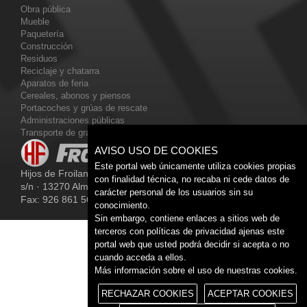
Obra pública
Mueble
Paquetería
Construcción
Residuos
Reciclaje y chatarra
Aparatos de feria
Cereales, abonos y piensos
Portacoches y grúas de rescate
Administraciones públicas
Transporte de gran tonelaje
AVISO USO DE COOKIES
Este portal web únicamente utiliza cookies propias
Hijos de Froilan Fernández, S.A · Carretera de Valdepeñas,
con finalidad técnica, no recaba ni cede datos de
s/n · 13270 Almagro (Ciudad Real) · Teléfono: 926 860 208 ·
carácter personal de los usuarios sin su
Fax: 926 861 566
conocimiento.
Sin embargo, contiene enlaces a sitios web de
terceros con políticas de privacidad ajenas este
portal web que usted podrá decidir si acepta o no
cuando acceda a ellos.
Más información sobre el uso de nuestras cookies.
RECHAZAR COOKIES
ACEPTAR COOKIES