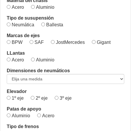
Material del chasis
Acero
Aluminio
Tipo de susupensión
Neumática
Ballesta
Marcas de ejes
BPW
SAF
JostMercedes
Gigant
LLantas
Acero
Aluminio
Dimensiones de neumáticos
Elevador
1º eje
2º eje
3º eje
Patas de apoyo
Aluminio
Acero
Tipo de frenos