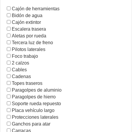
Cajón de herramientas
Bidón de agua
Cajón extintor
Escalera trasera
Aletas por rueda
Tercera luz de freno
Pilotos laterales
Foco trabajo
2 calzos
Cables
Cadenas
Topes traseros
Paragolpes de aluminio
Paragolpes de hierro
Soporte rueda repuesto
Placa vehículo largo
Protecciones laterales
Ganchos para atar
Carracas