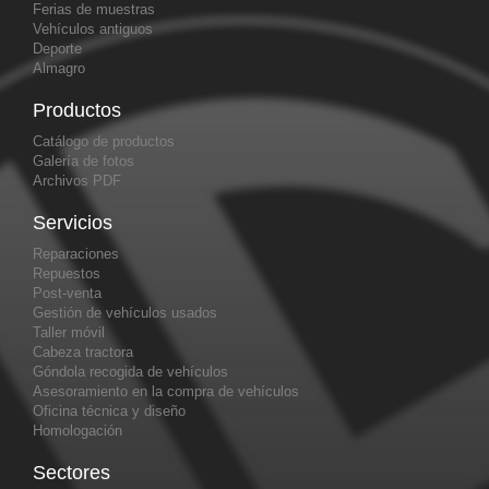
Ferias de muestras
Vehículos antiguos
Deporte
Almagro
Productos
Catálogo de productos
Galería de fotos
Archivos PDF
Servicios
Reparaciones
Repuestos
Post-venta
Gestión de vehículos usados
Taller móvil
Cabeza tractora
Góndola recogida de vehículos
Asesoramiento en la compra de vehículos
Oficina técnica y diseño
Homologación
Sectores