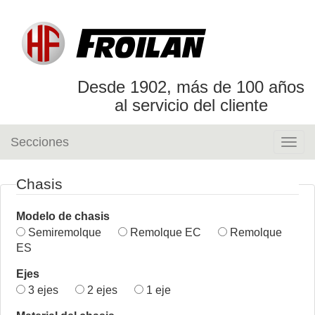
Desde 1902, más de 100 años
al servicio del cliente
Secciones
Togg
navig
Chasis
Modelo de chasis
Semiremolque
Remolque EC
Remolque
ES
Ejes
3 ejes
2 ejes
1 eje