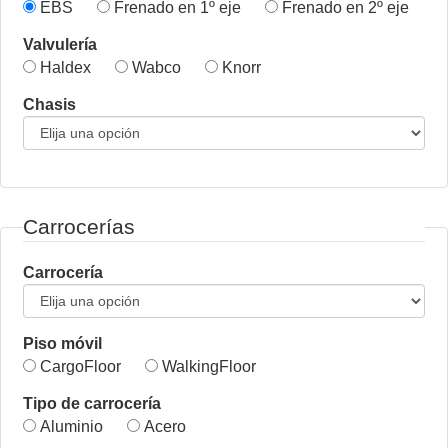
EBS
Frenado en 1º eje
Frenado en 2º eje
Valvulería
Haldex
Wabco
Knorr
Chasis
Carrocerías
Carrocería
Piso móvil
CargoFloor
WalkingFloor
Tipo de carrocería
Aluminio
Acero