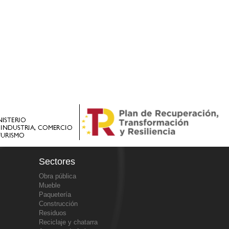
Sectores
Obra pública
Mueble
Paquetería
Construcción
Residuos
Reciclaje y chatarra