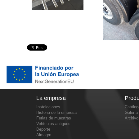
La empresa
Produ
Instalaciones
Catálog
Historia de la empresa
Galería
Ferias de muestras
Archiv
Vehículos antiguos
Deporte
Almagro