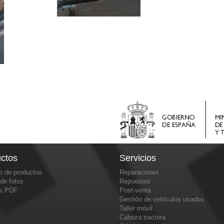
ctos
Servicios
o de productos
Reparaciones
 de fotos
Repuestos
os PDF
Post-venta
Gestión de vehículos usados
Taller móvil
Cabeza tractora