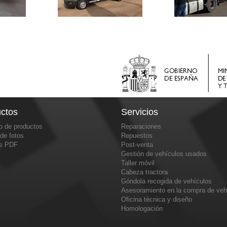
ctos
Servicios
o de productos
Reparaciones
 de fotos
Repuestos
os PDF
Post-venta
Gestión de vehículos usados
Taller móvil
Cabeza tractora
Góndola recogida de vehículos
Asesoramiento en la compra de veh
Oficina técnica y diseño
Homologación