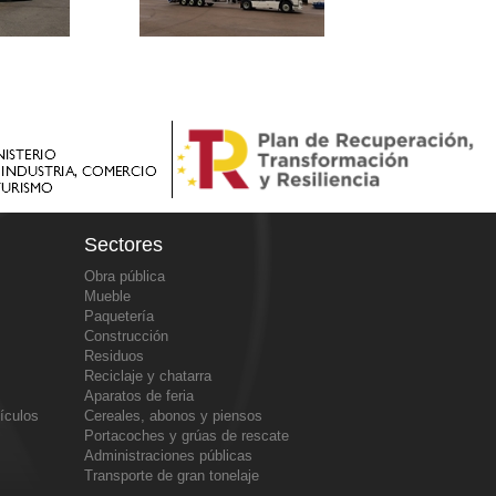
Sectores
Obra pública
Mueble
Paquetería
Construcción
Residuos
Reciclaje y chatarra
Aparatos de feria
ículos
Cereales, abonos y piensos
Portacoches y grúas de rescate
Administraciones públicas
Transporte de gran tonelaje