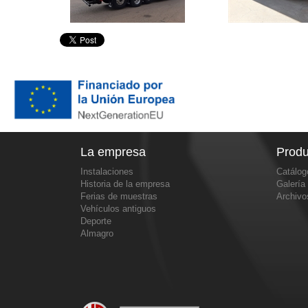
La empresa
Produ
Instalaciones
Catálog
Historia de la empresa
Galería
Ferias de muestras
Archiv
Vehículos antiguos
Deporte
Almagro