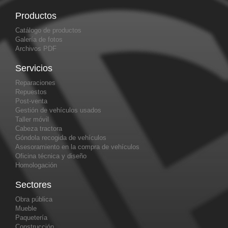
Productos
Catálogo de productos
Galería de fotos
Archivos PDF
Servicios
Reparaciones
Repuestos
Post-venta
Gestión de vehículos usados
Taller móvil
Cabeza tractora
Góndola recogida de vehículos
Asesoramiento en la compra de vehículos
Oficina técnica y diseño
Homologación
Sectores
Obra pública
Mueble
Paquetería
Construcción